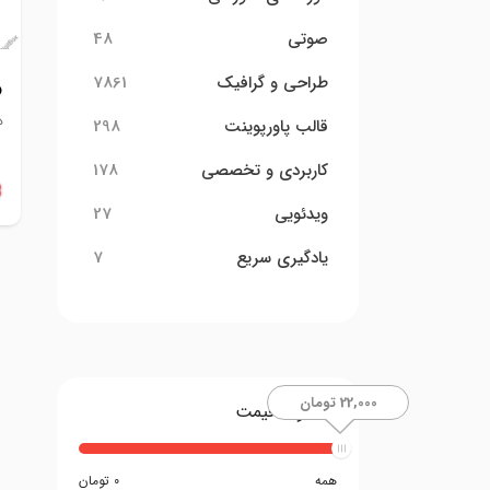
صوتی
48
طراحی و گرافیک
7861
و
د
قالب پاورپوینت
298
کاربردی و تخصصی
178
ویدئویی
27
یادگیری سریع
7
22,000 تومان
محدوده قیمت
همه
0 تومان