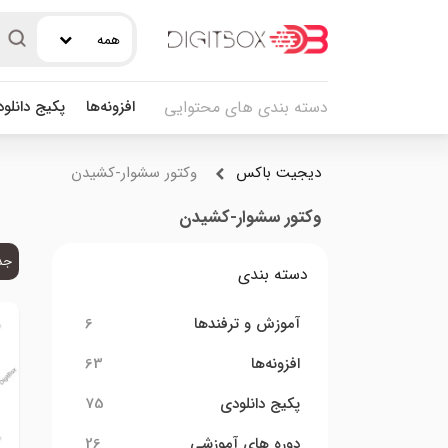
همه
افزونه‌ها
پکیج دانلو
دسته بندی های محتوایی
دیجیت باکس
وکتور سشوار-کشیدن
وکتور سشوار-کشیدن
جد
دسته بندی
آموزش و ترفندها
6
افزونه‌ها
63
پکیج دانلودی
75
دوره های آموزشی
26