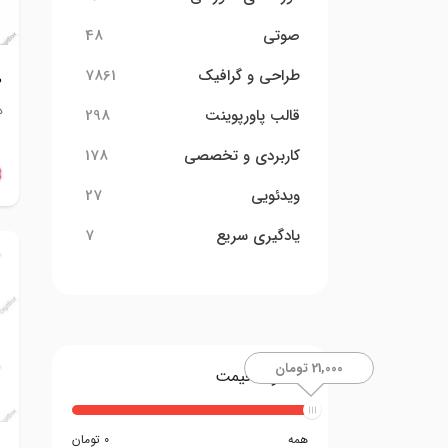
صوتی
48
طراحی و گرافیک
7861
ط
د
قالب پاورپوینت
298
کاربردی و تخصصی
178
ویدئویی
27
یادگیری سریع
7
21,000 تومان
محدوده قیمت
همه
0 تومان