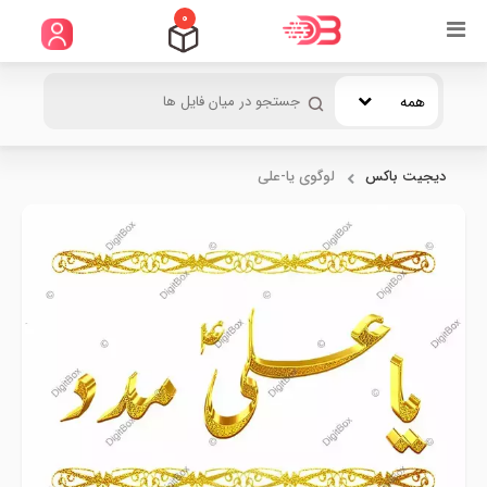
0
همه
دیجیت باکس
لوگوی یا-علی