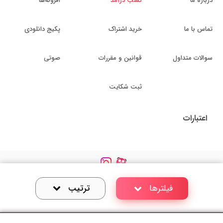
درباره ما
کسب درآمد
افزونه‌ها
تماس با ما
خرید اشتراک
پکیج دانلودی
سوالات متداول
قوانین و مقررات
صوتی
ثبت شکایت
اعتبارات
کلیه حقوق این وب سایت متعلق به دیجیت باکس می باشد
فیلترها
ترتیب
طراحی و توسعه توسط
nixoo