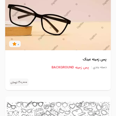
0
پس زمینه عینک
پس زمینه BACKGROUND
دسته بندی :
20,000
تومان