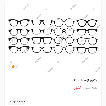
0
وکتور لایه باز عینک
آیکون
دسته بندی :
20,000
تومان