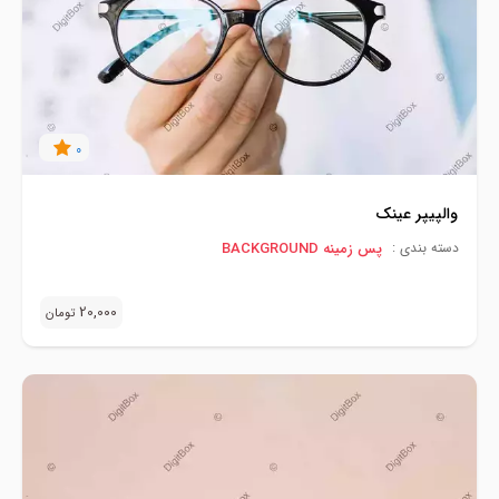
0
والپیپر عینک
پس زمینه BACKGROUND
دسته بندی :
20,000
تومان