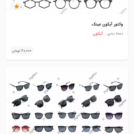
0
وکتور آیکون عینک
آیکون
دسته بندی :
20,000
تومان