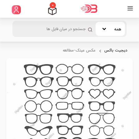
0
همه
دیجیت باکس
عکس عینک-مطالعه