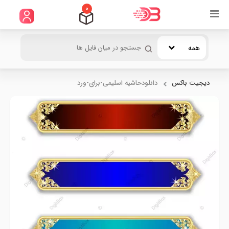
0
همه
دیجیت باکس
دانلودحاشیه اسلیمی-برای-ورد