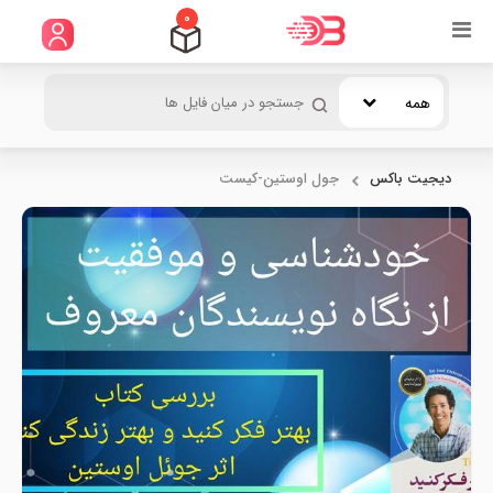
0
همه
دیجیت باکس
جول اوستین-کیست