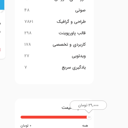
صوتی
48
طراحی و گرافیک
7861
و
د
قالب پاورپوینت
298
کاربردی و تخصصی
178
ویدئویی
27
یادگیری سریع
7
29,000 تومان
محدوده قیمت
همه
0 تومان