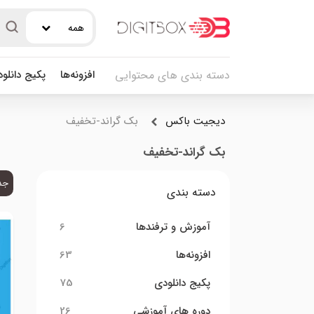
همه
افزونه‌ها
پکیج دانلو
دسته بندی های محتوایی
دیجیت باکس
بک گراند-تخفیف
بک گراند-تخفیف
جد
دسته بندی
آموزش و ترفندها
6
افزونه‌ها
63
پکیج دانلودی
75
دوره های آموزشی
26