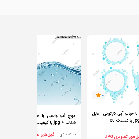
0
0
با حباب آبی کارتونی | فایل
موج آب واقعی با حباب | psd
شفاف + jpg با کیفیت بالا
فایل‌های تصویری JPG
لایه باز PSD
دسته بندی :
,
ل‌های تصویری JPG