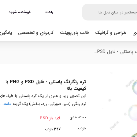
راهنما
فروشنده شوید
دی
طراحی و گرافیک
قالب پاورپوینت
کاربردی و تخصصی
یادگیر
استلی - فایل PSD...
کره رنگارنگ پاستلی - فایل PSD و PNG با
کیفیت بالا
این تصویر زیبا و هنری از یک کره پاستلی با طیف‌های
نرم رنگی (سبز، صورتی، زرد، بنفش) یک گزینه
ادامه...
دسته بندی
لایه باز PSD
بازدید
327
بازدید