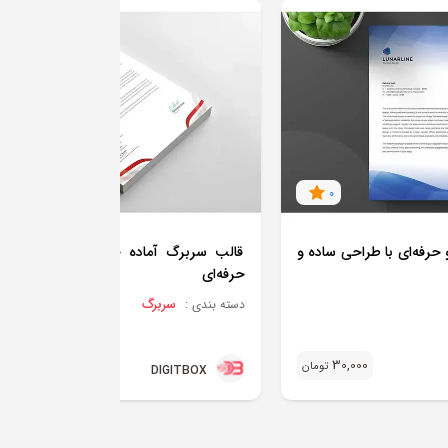
0
0
حرفه‌ای با طراحی ساده و
قالب سربرگ آماده چاپ با طراحی مدر
حرفه‌ای
سربرگ
دسته بندی :
46,000
30,000
تومان
تو
DIGITBOX