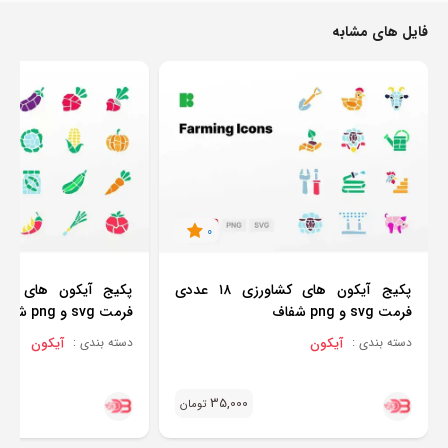
فایل های مشابه
0
پکیج آیکون های کشاورزی ۱۸ عددی
فرمت svg و png شفاف
فرمت svg و png شفاف
آیکون
آیکون
دسته بندی :
دسته بندی :
35,000
تومان