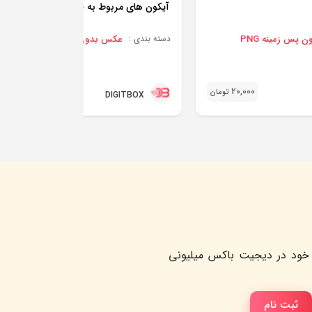
آیکون های مربوط به فضا و فضانوردی
پس زمینه PNG
عکس بدون پس زمینه PNG
دسته بندی :
20,000
20,000
تومان
تو
DIGITBOX
خود در دیجیت باکس میلیونی
ثبت نام