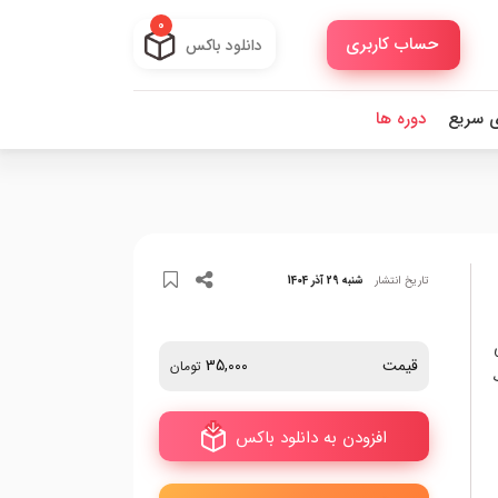
0
حساب کاربری
دانلود باکس
ی سریع
دوره ها
تاریخ انتشار
شنبه 29 آذر 1404
قیمت
35,000
تومان
افزودن به دانلود باکس