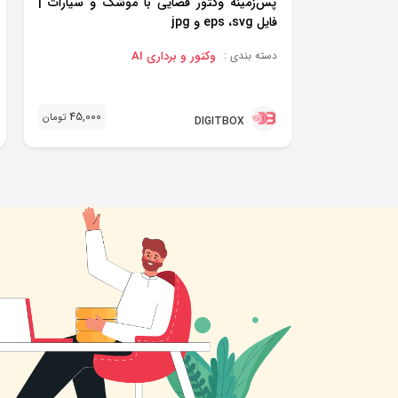
پس‌زمینه وکتور فضایی با موشک و سیارات |
فایل eps ،svg و jpg
وکتور و برداری AI
دسته بندی :
45,000
تومان
DIGITBOX