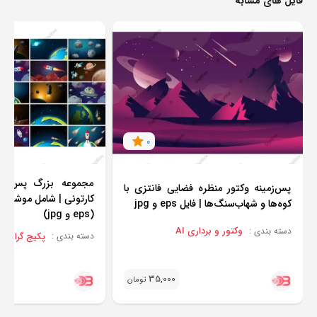
فایل های مشابه
0
مجموعه بزرگ پس‌زمی
پس‌زمینه وکتور منظره فضایی فانتزی با
کارتونی | شامل موشک، 
کوه‌ها و شهاب‌سنگ‌ها | فایل eps و jpg
(eps و jpg)
وکتور و برداری AI
دسته بندی :
پکیج گرافیک
دسته بندی :
35,000
تومان