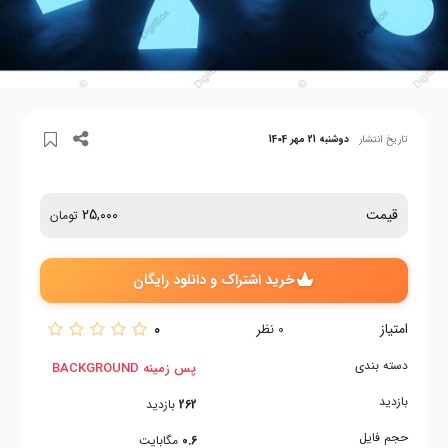
تاریخ انتشار
دوشنبه 21 مهر 1404
قیمت
25,000
تومان
خرید اشتراک و دانلود رایگان
امتیاز
0
0
نظر
دسته بندی
پس زمینه BACKGROUND
بازدید
262
بازدید
حجم فایل
0.6
مگابایت