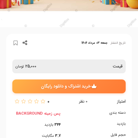
تاریخ انتشار
جمعه 03 مرداد 1404
قیمت
25,000
تومان
خرید اشتراک و دانلود رایگان
امتیاز
0
0
نظر
دسته بندی
پس زمینه BACKGROUND
بازدید
344
بازدید
حجم فایل
3.7
مگابایت