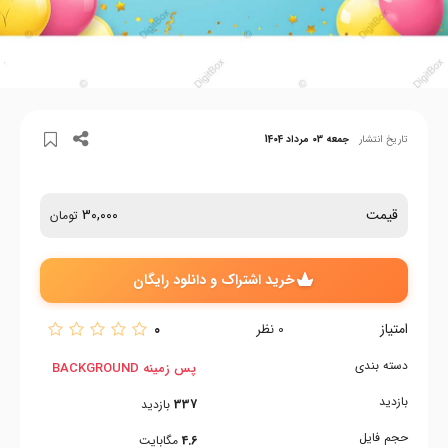
تاریخ انتشار
جمعه 03 مرداد 1404
قیمت
30,000
تومان
خرید اشتراک و دانلود رایگان
امتیاز
0
0
نظر
دسته بندی
پس زمینه BACKGROUND
بازدید
337
بازدید
حجم فایل
4.6
مگابایت