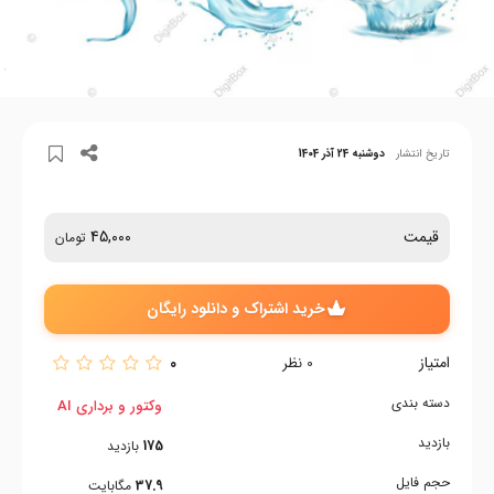
تاریخ انتشار
دوشنبه 24 آذر 1404
قیمت
45,000
تومان
خرید اشتراک و دانلود رایگان
امتیاز
0
0
نظر
دسته بندی
وکتور و برداری AI
بازدید
175
بازدید
حجم فایل
37.9
مگابایت