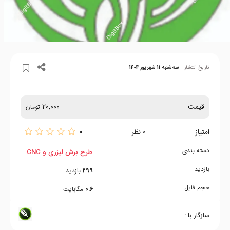
تاریخ انتشار
سه‌شنبه 11 شهریور 1404
قیمت
20,000
تومان
امتیاز
0
0
نظر
دسته بندی
طرح برش لیزری و CNC
بازدید
299
بازدید
حجم فایل
0.6
مگابایت
سازگار با :