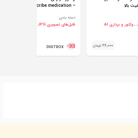
– prescribe medication (jpg و eps)
دسته بندی :
وکتور و برداری AI
فایل‌های تصویری JPG
وکتور و برداری AI
,
,
35,000
26,000
تومان
تو
DIGITBOX