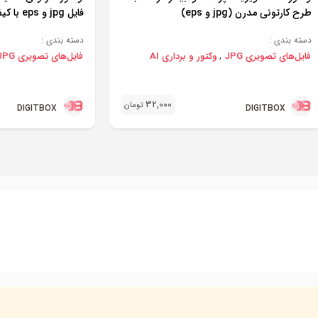
طرح کارتونی مدرن (jpg و eps)
فایل jpg و eps با کیفیت بالا
دسته بندی :
دسته بندی :
فایل‌های تصویری JPG
وکتور و برداری AI
فایل‌های تصویری JPG
,
32,000
تومان
DIGITBOX
DIGITBOX