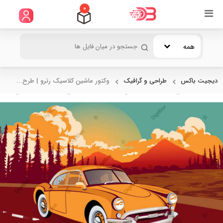
0
همه
دیجیت باکس
طراحی و گرافیک
وکتور ماشین کلاسیک رترو | طرح...