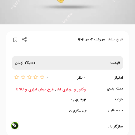
تاریخ انتشار
چهارشنبه 02 مهر 1404
قیمت
25,000
تومان
امتیاز
0
0
نظر
دسته بندی
,
وکتور و برداری AI
طرح برش لیزری و CNC
بازدید
263
بازدید
حجم فایل
0.4
مگابایت
سازگار با :