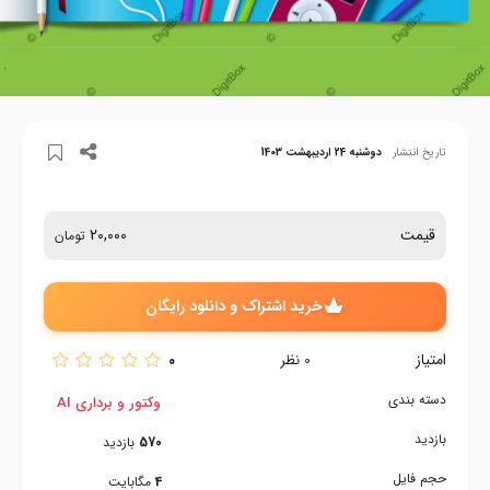
تاریخ انتشار
دوشنبه 24 اردیبهشت 1403
قیمت
20,000
تومان
خرید اشتراک و دانلود رایگان
امتیاز
0
0
نظر
دسته بندی
وکتور و برداری AI
بازدید
570
بازدید
حجم فایل
4
مگابایت