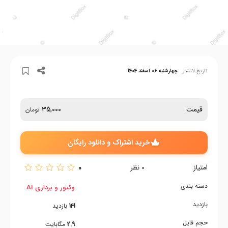
تاریخ انتشار
چهارشنبه 06 اسفند 1404
قیمت
35,000
تومان
خرید اشتراک و دانلود رایگان
امتیاز
0
0
نظر
دسته بندی
وکتور و برداری AI
بازدید
141
بازدید
حجم فایل
2.9
مگابایت