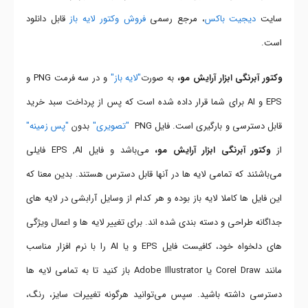
سایت
دیجیت باکس
، مرجع رسمی
فروش وکتور لایه باز
قابل دانلود
است.
وکتور آبرنگی ابزار آرایش مو،
به صورت
"لایه باز"
و در سه فرمت PNG و
EPS و AI برای شما قرار داده شده است که پس از پرداخت سبد خرید
قابل دسترسی و بارگیری است. فایل PNG
"تصویری"
بدون
"پس زمینه"
از
وکتور آبرنگی ابزار آرایش مو،
می‌باشد و فایل EPS ,AI فایلی
می‌باشئند که تمامی لایه ها در آنها قابل دسترس هستند. بدین معنا که
این فایل ها کاملا لایه باز بوده و هر کدام از وسایل آرابشی در لایه های
جداگانه طراحی و دسته بندی شده اند. برای تغییر لایه ها و اعمال ویژگی
های دلخواه خود، کافیست فایل EPS و یا AI را با نرم افزار مناسب
مانند Corel Draw یا Adobe Illustrator باز کنید تا به تمامی لایه ها
دسترسی داشته باشید. سپس می‌توانید هرگونه تغییرات سایز، رنگ،