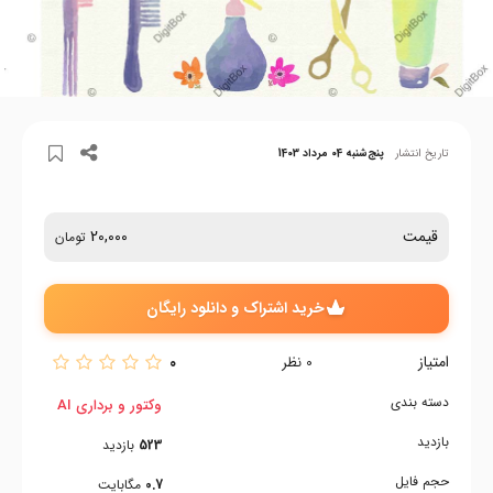
تاریخ انتشار
پنج‌شنبه 04 مرداد 1403
قیمت
20,000
تومان
خرید اشتراک و دانلود رایگان
امتیاز
0
0
نظر
دسته بندی
وکتور و برداری AI
بازدید
523
بازدید
حجم فایل
0.7
مگابایت