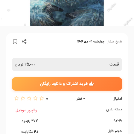
تاریخ انتشار
چهارشنبه 02 مهر 1404
قیمت
25,000
تومان
خرید اشتراک و دانلود رایگان
امتیاز
0
0
نظر
دسته بندی
والپیپر موبایل
بازدید
307
بازدید
حجم فایل
4.1
مگابایت