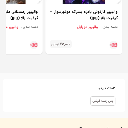
والپیپر کارتونی بامزه پسرک موتورسوار –
والپیپر زمستانی دنج ب
کیفیت بالا (jpg)
کیفیت بالا (jpg)
والپیپر موبایل
والپیپر موبای
دسته بندی :
دسته بندی :
25,000
تومان
کلمات کلیدی
پس زمینه گوشی