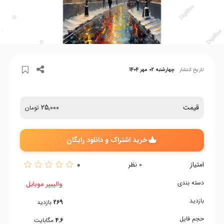
تاریخ انتشار
چهارشنبه 02 مهر 1404
قیمت
25,000
تومان
خرید اشتراک و دانلود رایگان
امتیاز
0
0
نظر
دسته بندی
والپیپر موبایل
بازدید
269
بازدید
حجم فایل
4.6
مگابایت