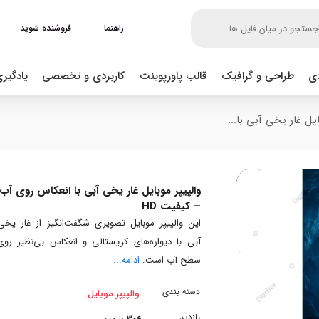
راهنما
فروشنده شوید
دی
طراحی و گرافیک
قالب پاورپوینت
کاربردی و تخصصی
یادگیر
ایل غار یخی آبی با...
والپیپر موبایل غار یخی آبی با انعکاس روی آب
– کیفیت HD
این والپیپر موبایل تصویری شگفت‌انگیز از غار یخی
آبی با دیواره‌های کریستالی و انعکاس بی‌نظیر روی
سطح آب است.
ادامه...
دسته بندی
والپیپر موبایل
بازدید