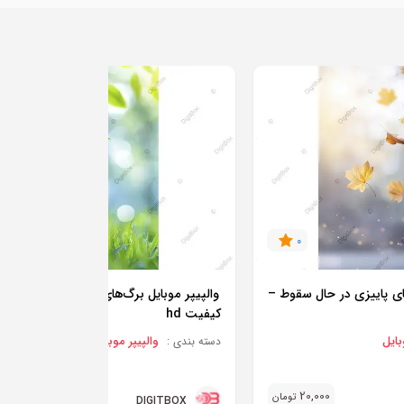
0
0
های پاییزی در حال سقوط –
والپیپر موبایل برگ‌های سبز و طبیعت روش
کیفیت hd
بایل
والپیپر موبایل
دسته بندی :
25,000
20,000
تومان
تو
DIGITBOX