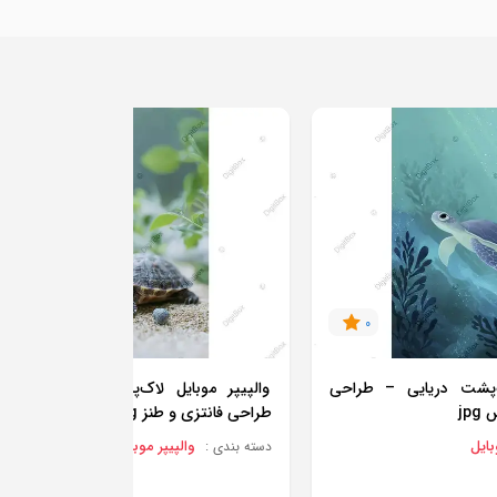
0
0
ک‌پشت دریایی – طراحی
والپیپر موبایل لاک‌پشت بامزه با عین
jp
طراحی فانتزی و طنز jpg
بایل
والپیپر موبایل
دسته بندی :