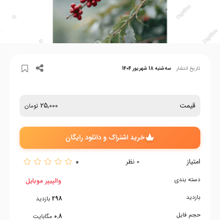
تاریخ انتشار
سه‌شنبه 18 شهریور 1404
قیمت
25,000
تومان
خرید اشتراک و دانلود رایگان
امتیاز
0
0
نظر
دسته بندی
والپیپر موبایل
بازدید
298
بازدید
حجم فایل
0.8
مگابایت