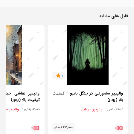
فایل های مشابه
0
والپیپر سامورایی در جنگل بامبو – کیفیت
والپیپر نقاشی خیابان
بالا (jpg)
کیفیت بالا (jpg)
والپیپر موبایل
والپیپر موبای
دسته بندی :
دسته بندی :
25,000
تومان