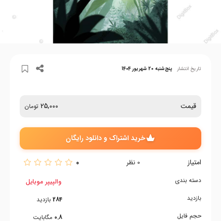
تاریخ انتشار
پنج‌شنبه 20 شهریور 1404
قیمت
25,000
تومان
خرید اشتراک و دانلود رایگان
امتیاز
0
0
نظر
دسته بندی
والپیپر موبایل
بازدید
284
بازدید
حجم فایل
0.8
مگابایت