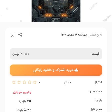
تاریخ انتشار
چهارشنبه 19 شهریور 1404
قیمت
20,000
تومان
خرید اشتراک و دانلود رایگان
امتیاز
0
0
نظر
دسته بندی
والپیپر موبایل
بازدید
292
بازدید
حجم فایل
2.9
مگابایت