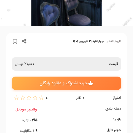
تاریخ انتشار
چهارشنبه 19 شهریور 1404
قیمت
20,000
تومان
خرید اشتراک و دانلود رایگان
امتیاز
0
0
نظر
دسته بندی
والپیپر موبایل
بازدید
315
بازدید
حجم فایل
2.9
مگابایت