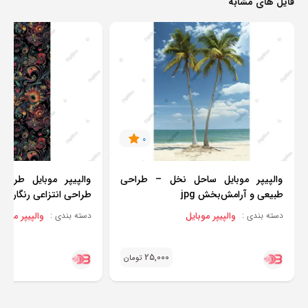
فایل های مشابه
0
والپیپر موبایل ساحل نخل – طراحی
والپیپر موبایل طرح
طبیعی و آرامش‌بخش jpg
طراحی انتزاعی رنگارنگ jpg
والپیپر موبایل
والپیپر موبای
دسته بندی :
دسته بندی :
25,000
تومان