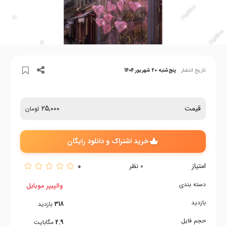
تاریخ انتشار
پنج‌شنبه 20 شهریور 1404
قیمت
25,000
تومان
خرید اشتراک و دانلود رایگان
امتیاز
0
0
نظر
دسته بندی
والپیپر موبایل
بازدید
318
بازدید
حجم فایل
2.9
مگابایت