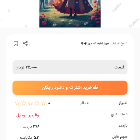
تاریخ انتشار
چهارشنبه 02 مهر 1404
قیمت
25,000
تومان
خرید اشتراک و دانلود رایگان
امتیاز
0
0
نظر
دسته بندی
والپیپر موبایل
بازدید
278
بازدید
حجم فایل
5.3
مگابایت