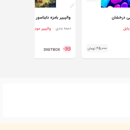
گی درخشان
والپیپر بامزه دایناسور جنگلی
بایل
والپیپر موبایل
دسته بندی :
25,000
25,000
تومان
تو
DIGITBOX