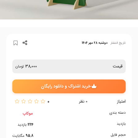
تاریخ انتشار
دوشنبه 28 مهر 1404
قیمت
38,000
تومان
خرید اشتراک و دانلود رایگان
امتیاز
0
0
نظر
دسته بندی
موکاپ
بازدید
224
بازدید
حجم فایل
95.8
مگابایت