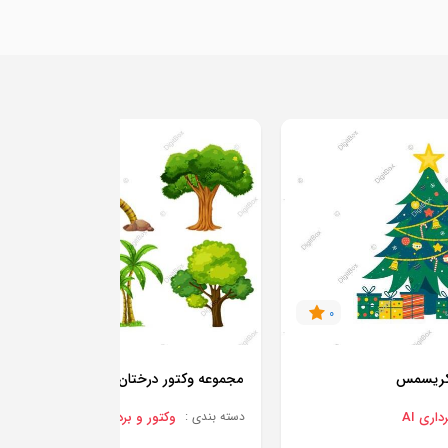
0
0
 کریسمس
مجموعه وکتور درختان فانتزی
اری AI
وکتور و برداری AI
دسته بندی :