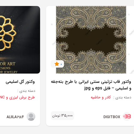
0
وکتور قاب تزئینی سنتی ایرانی با طرح بته‌جقه
وکتور گل اسلیمی
و اسلیمی – فایل eps و jpg
دسته بندی :
کادر و حاشیه
طرح برش لیزری و CNC
دسته بندی :
35,000
تومان
ALIILA1984
DIGITBOX