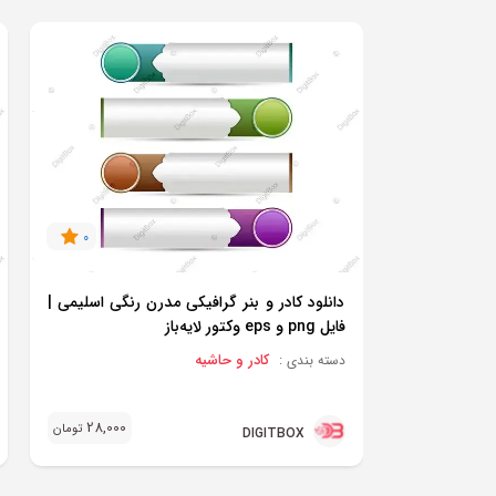
0
دانلود کادر و بنر گرافیکی مدرن رنگی اسلیمی |
فایل png و eps وکتور لایه‌باز
کادر و حاشیه
دسته بندی :
28,000
تومان
DIGITBOX