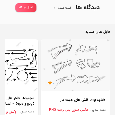
دیدگاه ها
ثبت شده
0
ارسال دیدگاه
فایل های مشابه
0
مجموعه فلش‌های دس
دانلود png فلش های جهت دار
(jpg و eps) – استایل طراحی آزاد
عکس بدون پس زمینه PNG
دسته بندی :
وکتور و برداری
دسته بندی :