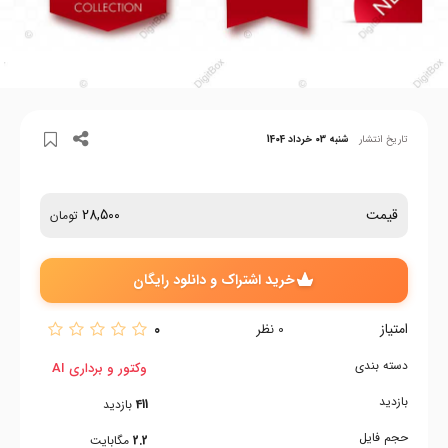
تاریخ انتشار
شنبه 03 خرداد 1404
قیمت
28,500
تومان
خرید اشتراک و دانلود رایگان
امتیاز
0
0
نظر
دسته بندی
وکتور و برداری AI
بازدید
411
بازدید
حجم فایل
2.2
مگابایت