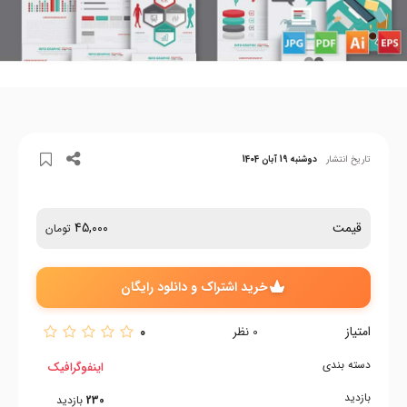
تاریخ انتشار
دوشنبه 19 آبان 1404
قیمت
45,000
تومان
خرید اشتراک و دانلود رایگان
امتیاز
0
0
نظر
دسته بندی
اینفوگرافیک
بازدید
230
بازدید