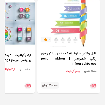
0
فایل وکتور اینفوگرافیک مدادی با نوارهای
اینفوگراف
رنگی شماره‌دار | pencil ribbon
بیزینسی لایه‌باز (ai + eps + png + jpg)
infographic eps
اینفوگرافیک
دسته بندی :
اینفوگرافیک
دسته بندی :
30,000
تومان