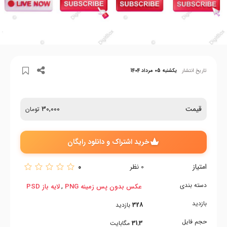
تاریخ انتشار
یکشنبه 05 مرداد 1404
قیمت
30,000
تومان
خرید اشتراک و دانلود رایگان
امتیاز
0
0
نظر
دسته بندی
,
عکس بدون پس زمینه PNG
لایه باز PSD
بازدید
328
بازدید
حجم فایل
31.3
مگابایت