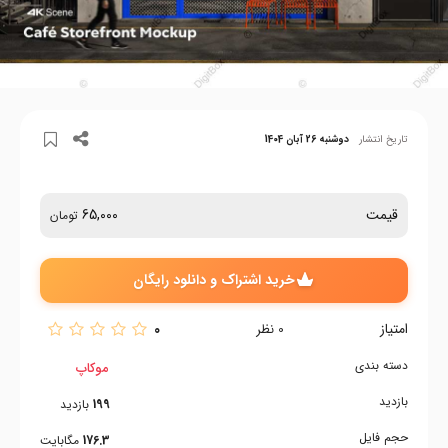
تاریخ انتشار
دوشنبه 26 آبان 1404
قیمت
65,000
تومان
خرید اشتراک و دانلود رایگان
امتیاز
0
0
نظر
دسته بندی
موکاپ
بازدید
199
بازدید
حجم فایل
176.3
مگابایت