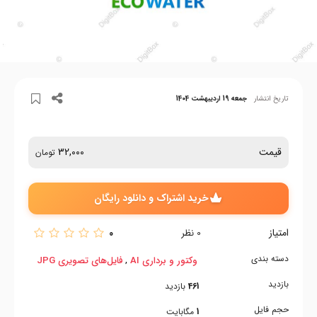
تاریخ انتشار
جمعه 19 اردیبهشت 1404
قیمت
32,000
تومان
خرید اشتراک و دانلود رایگان
امتیاز
0
0
نظر
دسته بندی
,
وکتور و برداری AI
فایل‌های تصویری JPG
بازدید
461
بازدید
حجم فایل
1
مگابایت