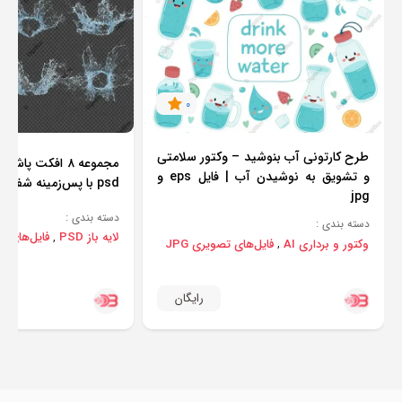
0
طرح کارتونی آب بنوشید – وکتور سلامتی
مجموعه ۸ افکت پا
و تشویق به نوشیدن آب | فایل eps و
psd با پس‌زمینه شفاف و کیفیت بالا
jpg
دسته بندی :
دسته بندی :
لایه باز PSD
فایل‌های تصو
,
وکتور و برداری AI
فایل‌های تصویری JPG
,
رایگان