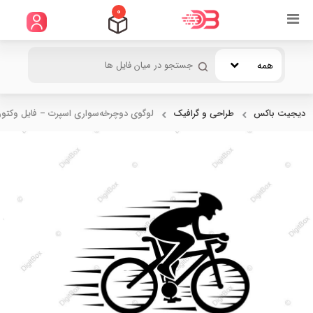
0
همه
دیجیت باکس
طراحی و گرافیک
لوگوی دوچرخه‌سواری اسپرت – فایل وکتور.