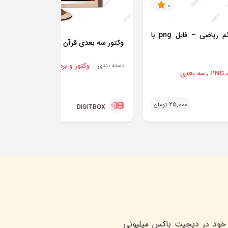
0
0
آیکون سه‌بعدی علائم ریاضی – فایل png با
وکتور سه بعدی قرآن کریم
وکتور و برداری AI
دسته بندی :
P
سه بعدی
,
22,000
25,000
تو
تومان
DIGITBOX
خود در دیجیت باکس میلیونی