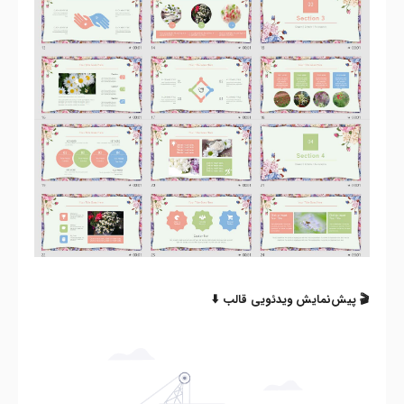
🎬 پیش‌نمایش ویدئویی قالب ⬇️