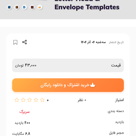
تاریخ انتشار
سه‌شنبه 04 آذر 1404
قیمت
43,000
تومان
خرید اشتراک و دانلود رایگان
امتیاز
0
0
نظر
دسته بندی
سربرگ
بازدید
200
بازدید
حجم فایل
6.8
مگابایت