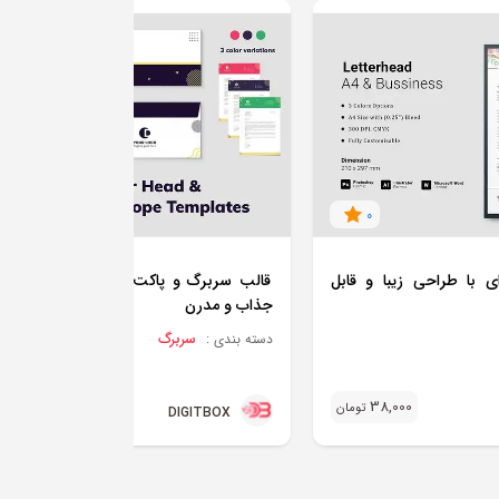
0
0
ی با طراحی زیبا و قابل
قالب سربرگ و پاکت نامه دو رنگ با طر
جذاب و مدرن
سربرگ
دسته بندی :
43,000
38,000
تومان
تو
DIGITBOX