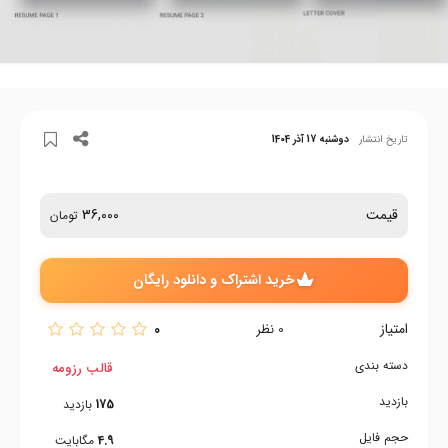
تاریخ انتشار
دوشنبه 17 آذر 1404
قیمت
36,000
تومان
خرید اشتراک و دانلود رایگان
امتیاز
0
0
نظر
دسته بندی
قالب رزومه
بازدید
175
بازدید
حجم فایل
4.9
مگابایت